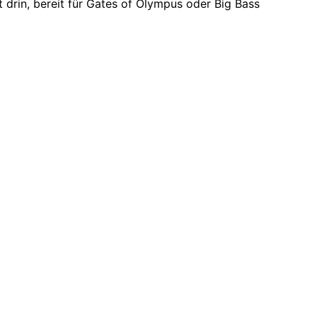
t drin, bereit für Gates of Olympus oder Big Bass