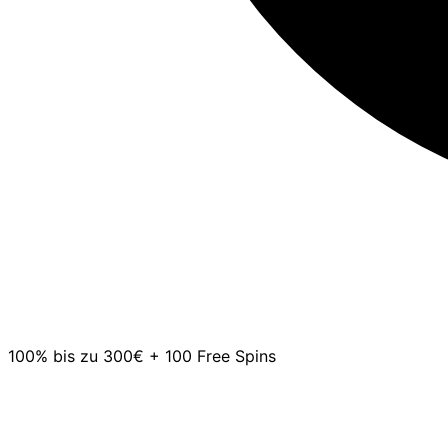
100% bis zu 300€ + 100 Free Spins