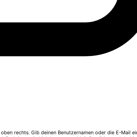
' oben rechts. Gib deinen Benutzernamen oder die E-Mail ein,